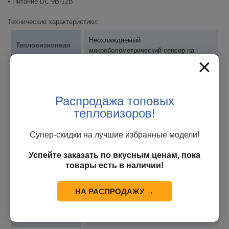
• Питание DC 9В-12В
Технические характеристики:
Неохлаждаемый
Тепловизионная
микроболометрический сенсор на
матрица
×
основе оксида ванадия
Спектральный
8 ~ 14мкм
диапазон
Распродажа топовых
тепловизоров!
Температурная
< 40мк(@25°C,F#=1.0)
чувствительность
Супер-скидки на лучшие избранные модели!
Разрешение
384 х 288
Успейте заказать по вкусным ценам, пока
товары есть в наличии!
Шаг пикселя
17мкм
НА РАСПРОДАЖУ →
Диапазон
измерения
От -20°С до +120°С
температуры