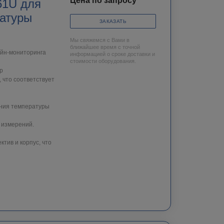
Цена по запросу
61U для
ратуры
ЗАКАЗАТЬ
Мы свяжемся с Вами в
ближайшее время с точной
айн-мониторинга
информацией о сроке доставки и
стоимости оборудования.
р
 что соответствует
ения температуры
 измерений.
тив и корпус, что