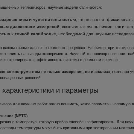
мышленных тепловизоров, научные модели отличаются:
разрешением и чувствительностью
, что позволяет фиксироват
ным диапазоном измерений
, включая как очень низкие, так и э
стью к точной калибровке
, необходимой для научных исследован
 важны точные данные о тепловых процессах. Например, при тестирова
жет влиять на выводы эксперимента. Научный тепловизор позволяет на
и контролировать эффективность системы в реальном времени.
овятся
инструментом не только измерения, но и анализа
, позволяя 
нновационных решений.
 характеристики и параметры
визора для научных работ важно понимать, какие параметры напрямую в
решение (NETD)
разница температур, которую прибор способен зафиксировать. Для науч
ерепады температуры могут быть критичными при тестировании материа