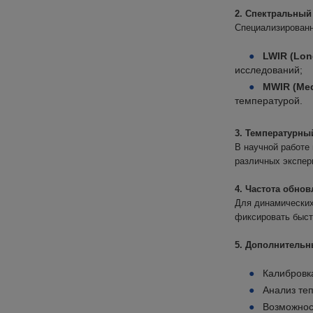
2. Спектральный
Специализированн
LWIR (Lon
исследований;
MWIR (Med
температурой.
3. Температурны
В научной работе
различных экспер
4. Частота обно
Для динамических 
фиксировать быст
5. Дополнитель
Калибровк
Анализ теп
Возможнос