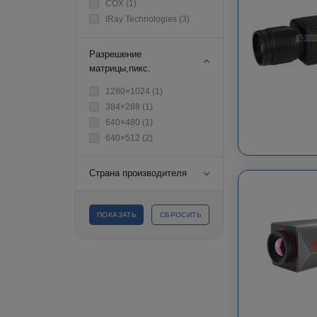
COX (
1
)
IRay Technologies (
3
)
Разрешение
матрицы,пикс.
1280×1024 (
1
)
384×288 (
1
)
640×480 (
1
)
640×512 (
2
)
Страна производителя