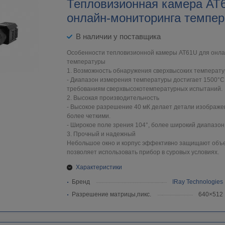
Тепловизионная камера AT
онлайн-мониторинга темпе
В наличии у поставщика
Особенности тепловизионной камеры AT61U для онл
температуры
1. Возможность обнаружения сверхвысоких температу
- Диапазон измерения температуры достигает 1500°C,
требованиям сверхвысокотемпературных испытаний.
2. Высокая производительность
- Высокое разрешение 40 мК делает детали изображ
более четкими.
- Широкое поле зрения 104°, более широкий диапазон
3. Прочный и надежный
Небольшое окно и корпус эффективно защищают объек
позволяет использовать прибор в суровых условиях.
Характеристики
Бренд
IRay Technologies
Разрешение матрицы,пикс.
640×512