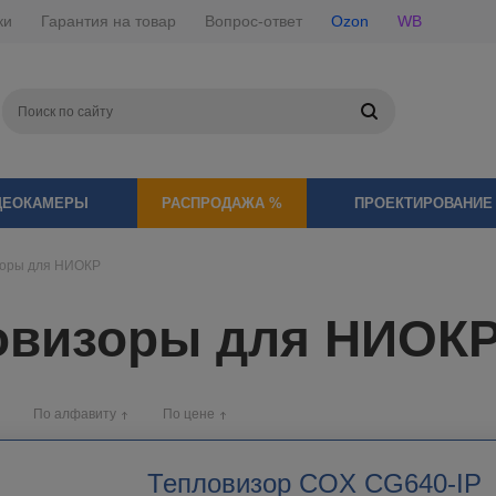
ки
Гарантия на товар
Вопрос-ответ
Ozon
WB
ДЕОКАМЕРЫ
РАСПРОДАЖА %
ПРОЕКТИРОВАНИЕ
зоры для НИОКР
овизоры для НИОК
По алфавиту
По цене
Тепловизор COX CG640-IP