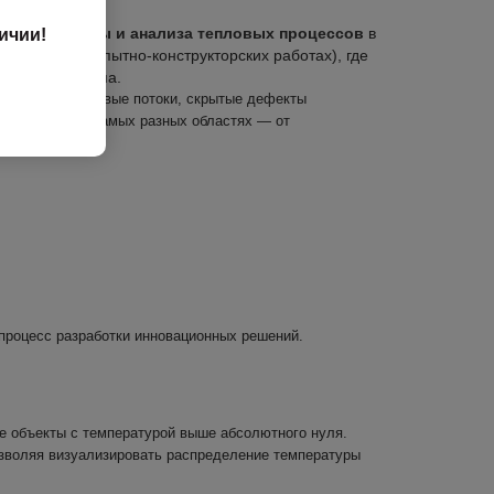
 температуры и анализа тепловых процессов
в
ичии!
тельских и опытно-конструкторских работах), где
ество прототипа.
контроля: тепловые потоки, скрытые дефекты
следования в самых разных областях — от
огий.
процесс разработки инновационных решений.
се объекты с температурой выше абсолютного нуля.
позволяя визуализировать распределение температуры