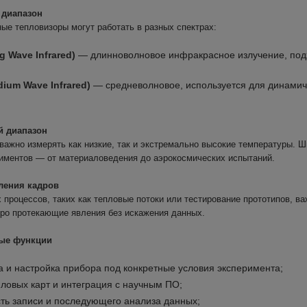
 диапазон
ые тепловизоры могут работать в разных спектрах:
g Wave Infrared)
— длинноволновое инфракрасное излучение, под
ium Wave Infrared)
— средневолновое, используется для динамиче
й диапазон
 важно измерять как низкие, так и экстремально высокие температуры. 
иментов — от материаловедения до аэрокосмических испытаний.
вления кадров
процессов, таких как тепловые потоки или тестирование прототипов, ва
ро протекающие явления без искажения данных.
ные функции
а и настройка прибора под конкретные условия эксперимента;
ловых карт и интеграция с научным ПО;
ть записи и последующего анализа данных;