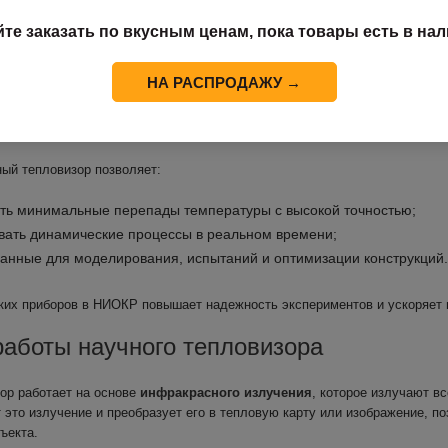
изоры — это специализированные приборы для
точных измерений
йте заказать по вкусным ценам, пока товары есть в нал
 разработках. Они широко используются в НИОКР (научно-исследова
 термоданных может повлиять на результаты эксперимента или кач
НА РАСПРОДАЖУ →
гают ученым и инженерам видеть то, что недоступно обычным методам 
ев деталей в процессе эксплуатации. С их помощью можно проводить ис
и автомобильной отрасли до энергетики, материаловедения и нанотехнол
ый тепловизор позволяет:
ть минимальные перепады температуры с высокой точностью;
вать динамические процессы в реальном времени;
данные для моделирования, испытаний и оптимизации конструкций.
ких приборов в НИОКР повышает надежность экспериментов и ускоряет 
аботы научного тепловизора
ор работает на основе
инфракрасного излучения
, которое излучают в
 это излучение и преобразует его в тепловую карту или изображение, 
ъекта.