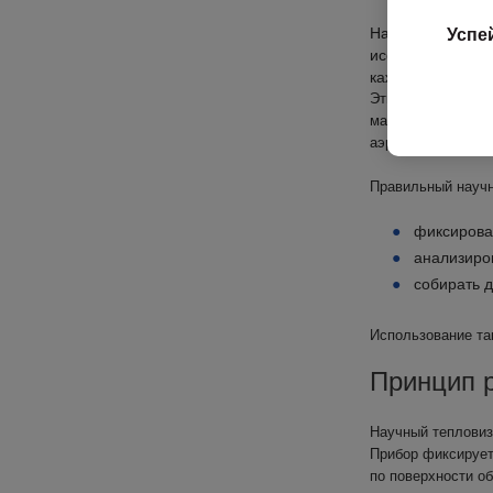
Научные теплов
Успе
исследованиях и
каждая мелочь в
Эти приборы помо
материалов, нагр
аэрокосмической 
Правильный научн
фиксирова
анализиро
собирать 
Использование та
Принцип р
Научный тепловиз
Прибор фиксирует
по поверхности об