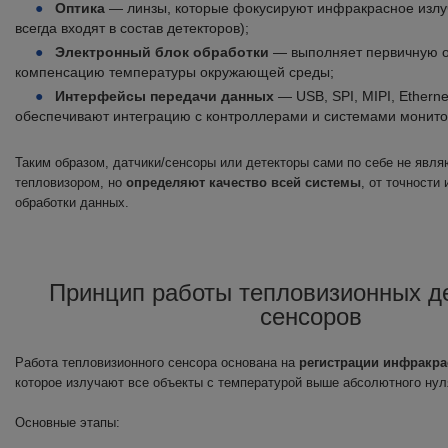
Оптика
— линзы, которые фокусируют инфракрасное излуч
всегда входят в состав детекторов);
Электронный блок обработки
— выполняет первичную об
компенсацию температуры окружающей среды;
Интерфейсы передачи данных
— USB, SPI, MIPI, Etherne
обеспечивают интеграцию с контроллерами и системами монито
Таким образом, датчики/сенсоры или детекторы сами по себе не явл
тепловизором, но
определяют качество всей системы
, от точности
обработки данных.
Принцип работы тепловизионных де
сенсоров
Работа тепловизионного сенсора основана на
регистрации инфракра
которое излучают все объекты с температурой выше абсолютного нул
Основные этапы: