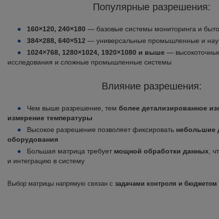
Популярные разрешения:
160×120, 240×180
— базовые системы мониторинга и быт
384×288, 640×512
— универсальные промышленные и нау
1024×768, 1280×1024, 1920×1080 и выше
— высокоточны
исследования и сложные промышленные системы
Влияние разрешения:
Чем выше разрешение, тем
более детализированное из
измерение температуры
Высокое разрешение позволяет фиксировать
небольшие 
оборудования
Большая матрица требует
мощной обработки данных
, ч
и интеграцию в систему
Выбор матрицы напрямую связан с
задачами контроля и бюджетом 