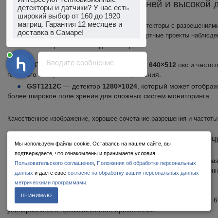
широкий выбор от 160 до 1920
GST
— детекторы со средней и высокой 
матриц. Гарантия 12 месяцев и
доставка в Самаре!
Компания
GST
предлагает тепловизионные детекторы с разрешениям
Менеджер по оборудованию
1280×1024
, что позволяет охватить как стандартные проекты наблюден
печатает...
повышенными требованиями к детализации.
Введите сообщение
GST612C2
— модуль с разрешением
640×512
пкс и частот
плавного отображения теплового изображения.
GST1212C
— детектор
1280×1024
, который может отобра
более широкое поле зрения для сложных систем мониторинга.
Качественное изображение, хорошее сочетание разрешения и частоты
IRay Technologies
— VOx‑сенсоры для точ
Мы используем файлы cookie. Оставаясь на нашем сайте, вы
подтверждаете, что ознакомлены и принимаете условия
IRay Technologies
представляет детекторы с матрицами высокого р
Пользовательского соглашения
,
Положения об обработке персональных
построенные на основе VOx (оксид ванадия), популярные в современ
данных
и даете своё
согласие на обработку ваших персональных данных
системах.
метрическими программами
.
ПРИНИМАЮ
RTD6122C
— надежный детектор
640×512
пкс с частотой 6
универсального промышленного применения.