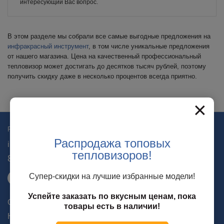
интересующий Вас вопрос.
В этом разделе мы собрали все самые выгодные предложения на
инфракрасный инструмент
, в том числе уникальные предложения
от нашего магазина. Цена на качественный профессиональный
тепловизор может достигать до десятков тысяч рублей, поэтому
получить скидку даже в несколько процентов всегда приятно.
×
Самара
Регион:
Распродажа топовых
info@planck.ru
тепловизоров!
8 (800) 700 25 14
Супер-скидки на лучшие избранные модели!
Заказать звонок
Успейте заказать по вкусным ценам, пока
О компании
товары есть в наличии!
Новости