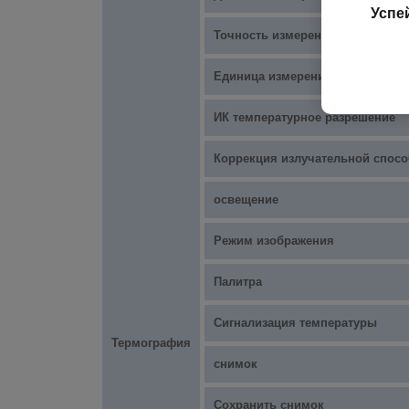
Успе
Точность измерения
Единица измерения температур
ИК температурное разрешение
Коррекция излучательной спосо
освещение
Режим изображения
Палитра
Сигнализация температуры
Термография
снимок
Сохранить снимок