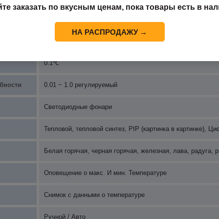
йте заказать по вкусным ценам, пока товары есть в нал
±0.5℃
НА РАСПРОДАЖУ →
ы
℃、℉、K
0.1℃
бности
0.01 ~ 1.0 регулируемый
Светодиодные фонари
Тепловой, тепловой синтез, PIP (картинка в картинке), Ц
Белая горячая, черная горячая, железная, лава, радуга, 
Оповещение о макс. И мин. Температуре
Снимок с данными о температуре
Ручной / Авто