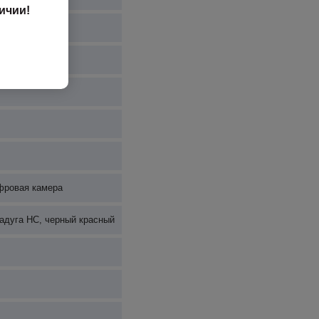
ичии!
ифровая камера
радуга HC, черный красный