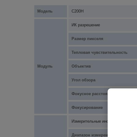
Модель
С200Н
ИК разрешение
Размер пикселя
Тепловая чувствительность
Модуль
Объектив
Угол обзора
Фокусное расстояние
Фокусирование
Измерительные инструменты
Диапазон измерения