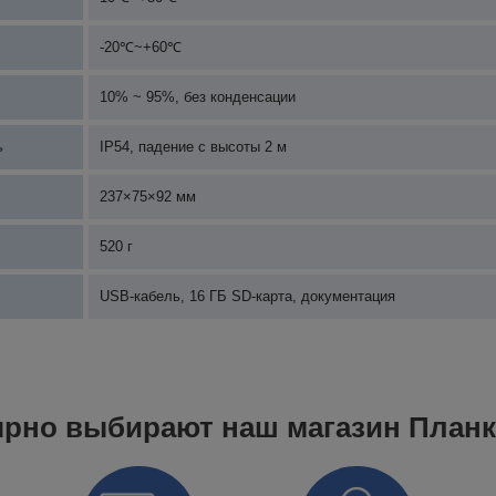
-20℃~+60℃
10% ~ 95%, без конденсации
ь
IP54, падение с высоты 2 м
237×75×92 мм
520 г
USB-кабель, 16 ГБ SD-карта, документация
ярно выбирают наш магазин План