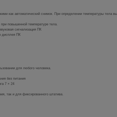
кими как автоматический снимок. При определении температуры тела в
 при повышенной температуре тела.
 звуковая сигнализация ПК
о дисплея ПК
льзовании для любого человека.
ния без питания
га 7 × 24
ия, так и для фиксированного штатива.