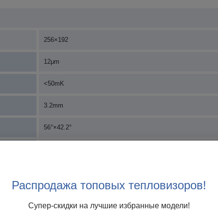
256×192
12μm
<50mK
3.2mm
56°×42.2°
3.8 mrad
свободный фокус
Распродажа топовых тепловизоров!
Центральное Пятно / Горячая точка / Холодная точка
Супер-скидки на лучшие избранные модели!
30℃~45℃